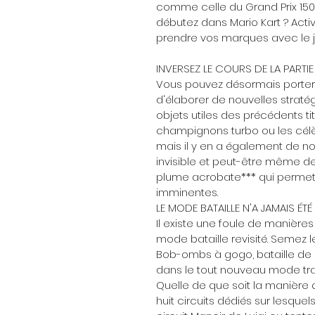
comme celle du Grand Prix 150c
débutez dans Mario Kart ? Acti
prendre vos marques avec le j
INVERSEZ LE COURS DE LA PARTIE
Vous pouvez désormais porter d
d'élaborer de nouvelles stratég
objets utiles des précédents t
champignons turbo ou les célè
mais il y en a également de 
invisible et peut-être même de 
plume acrobate*** qui permet 
imminentes.
LE MODE BATAILLE N'A JAMAIS ÉTÉ
Il existe une foule de manières
mode bataille revisité. Semez 
Bob-ombs à gogo, bataille de 
dans le tout nouveau mode traq
Quelle de que soit la manière qu
huit circuits dédiés sur lesque