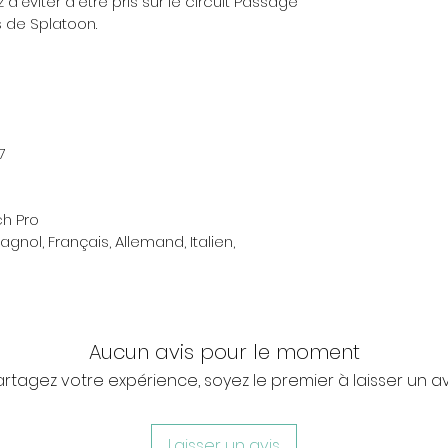
 d'éviter d'être pris sur le circuit Passage
rs de Splatoon.
7
ch Pro
agnol, Français, Allemand, Italien,
Aucun avis pour le moment
artagez votre expérience, soyez le premier à laisser un avi
Laisser un avis