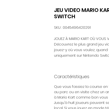
JEU VIDEO MARIO KA
SWITCH
SKU : 0045496420291
JOUEZ À MARIO KART OÙ VOUS V
Découvrez le plus grand jeu vi
jouez-y où vous voulez, quand v
uniquement sur Nintendo Switc
Caractéristiques
Que vous fassiez la course en f
au parc ou en visite chez un a
à Mario Kart comme bon vous 
Jusqu'à huit joueurs peuvent s
local. Si vous jouez en mode té