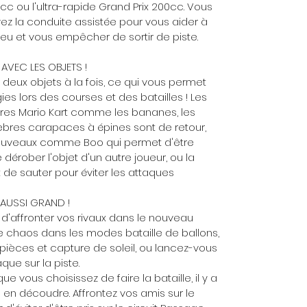
c ou l'ultra-rapide Grand Prix 200cc. Vous
vez la conduite assistée pour vous aider à
eu et vous empêcher de sortir de piste.
 AVEC LES OBJETS !
eux objets à la fois, ce qui vous permet
ies lors des courses et des batailles ! Les
itres Mario Kart comme les bananes, les
bres carapaces à épines sont de retour,
nouveaux comme Boo qui permet d'être
dérober l'objet d'un autre joueur, ou la
de sauter pour éviter les attaques
 AUSSI GRAND !
 d'affronter vos rivaux dans le nouveau
le chaos dans les modes bataille de ballons,
pièces et capture de soleil, ou lancez-vous
ue sur la piste.
e vous choisissez de faire la bataille, il y a
ls en découdre. Affrontez vos amis sur le