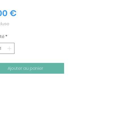
Prix
00 €
cluse
té
*
Ajouter au panier