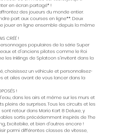
nter en écran partagé* !
affrontez des joueurs du monde entier.
ndre part aux courses en ligne**. Deux
e jouer en ligne ensemble depuis la même
IS CRÉÉ !
s personnages populaires de la série Super
veaux et d'anciens pilotes comme le Roi
e les Inklings de Splatoon s'invitent dans la
né, choisissez un véhicule et personnalisez-
es et ailes avant de vous lancer dans la
OPOSÉS !
 l'eau, dans les airs et même sur les murs et
s pleins de surprises. Tous les circuits et les
U sont retour dans Mario Kart 8 Deluxe, y
geables sortis précédemment inspirés de The
g, Excitebike, et bien d'autres encore !
isir parmi différentes classes de vitesse,