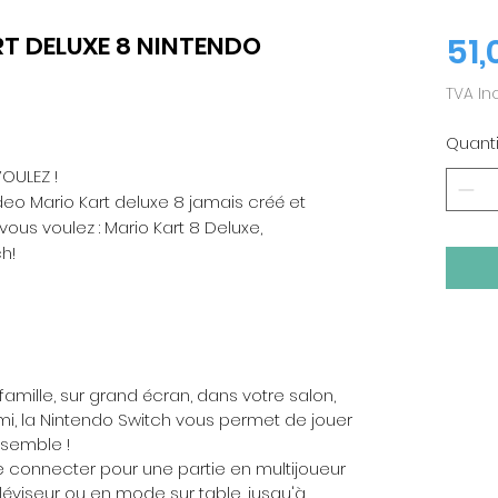
RT DELUXE 8 NINTENDO
51,
TVA In
Quanti
OULEZ !
deo Mario Kart deluxe 8 jamais créé et
ous voulez : Mario Kart 8 Deluxe,
h!
amille, sur grand écran, dans votre salon,
mi, la Nintendo Switch vous permet de jouer
semble !
e connecter pour une partie en multijoueur
léviseur ou en mode sur table, jusqu'à