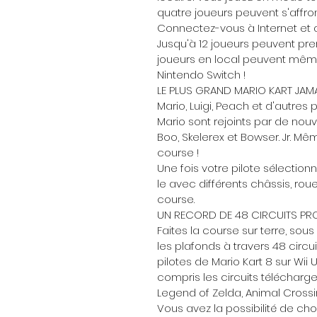
quatre joueurs peuvent s'affro
Connectez-vous à Internet et 
Jusqu'à 12 joueurs peuvent pre
joueurs en local peuvent mêm
Nintendo Switch !
LE PLUS GRAND MARIO KART JAMA
Mario, Luigi, Peach et d'autre
Mario sont rejoints par de nou
Boo, Skelerex et Bowser. Jr. Mêm
course !
Une fois votre pilote sélection
le avec différents châssis, rou
course.
UN RECORD DE 48 CIRCUITS PR
Faites la course sur terre, sous
les plafonds à travers 48 circuit
pilotes de Mario Kart 8 sur Wii 
compris les circuits téléchar
Legend of Zelda, Animal Crossin
Vous avez la possibilité de cho